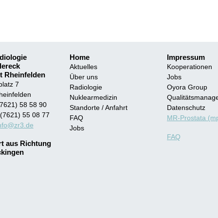
iologie
Home
Impressum
dereck
Aktuelles
Kooperationen
t Rheinfelden
Über uns
Jobs
latz 7
Radiologie
Oyora Group
heinfelden
Nuklearmedizin
Qualitätsmanag
(7621) 58 58 90
Standorte / Anfahrt
Datenschutz
(7621) 55 08 77
MR-Prostata (
FAQ
nfo
@zr3.de
Jobs
FAQ
t aus Richtung
ckingen