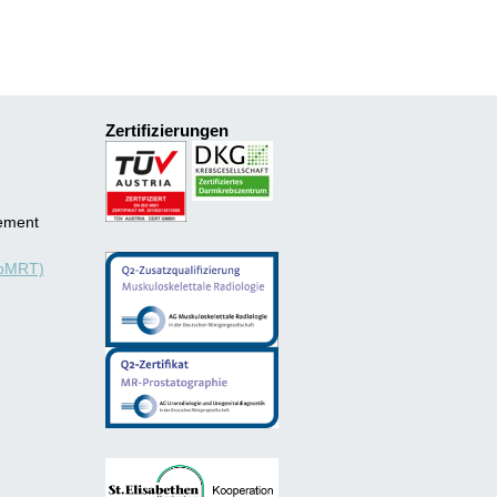
Zertifizierungen
ement
mpMRT)