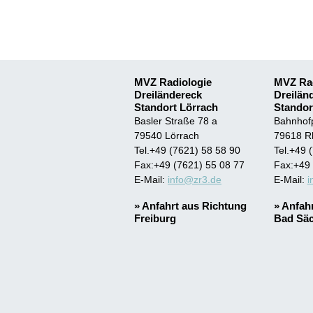
MVZ Radiologie
MVZ Rad
Dreiländereck
Dreilän
Standort Lörrach
Standor
Basler Straße 78 a
Bahnhofp
79540 Lörrach
79618 R
Tel.+49 (7621) 58 58 90
Tel.+49 
Fax:+49 (7621) 55 08 77
Fax:+49 
E-Mail:
info
@zr3.de
E-Mail:
i
»
Anfahrt aus Richtung
»
Anfahr
Freiburg
Bad Sä